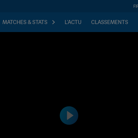
FI
MATCHES & STATS
L'ACTU
CLASSEMENTS