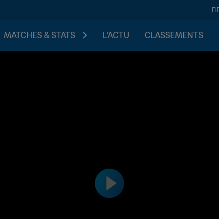
FI
MATCHES & STATS
L'ACTU
CLASSEMENTS