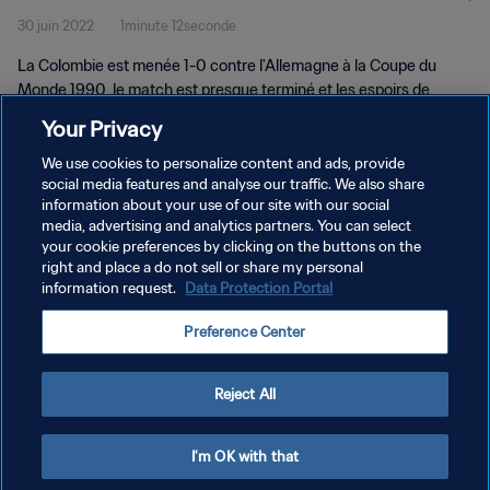
30 juin 2022
1minute 12seconde
La Colombie est menée 1-0 contre l'Allemagne à la Coupe du
Monde 1990, le match est presque terminé et les espoirs de
qualification quasiment anéantis... Mais Freddy Rincón est passé
Your Privacy
par là.
We use cookies to personalize content and ads, provide
social media features and analyse our traffic. We also share
information about your use of our site with our social
media, advertising and analytics partners. You can select
your cookie preferences by clicking on the buttons on the
right and place a do not sell or share my personal
information request.
Data Protection Portal
POLITIQUE DE CONFIDENTIALITÉ
Preference Center
CONDITIONS D'UTILISATION
GÉRER VOS PRÉFÉRENCES SUR LES COOKIES
Reject All
Copyright © 1994 - 2026 FIFA. Tous droits réservés.
I'm OK with that