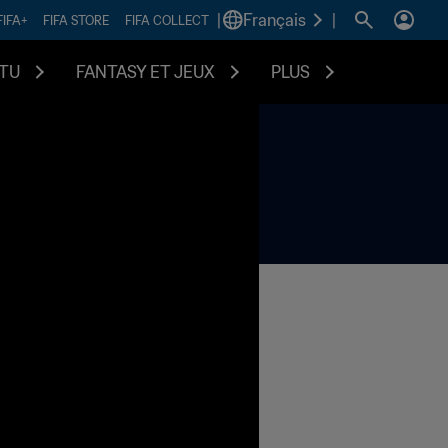
|
Français
|
FIFA+
FIFA STORE
FIFA COLLECT
TU
FANTASY ET JEUX
PLUS