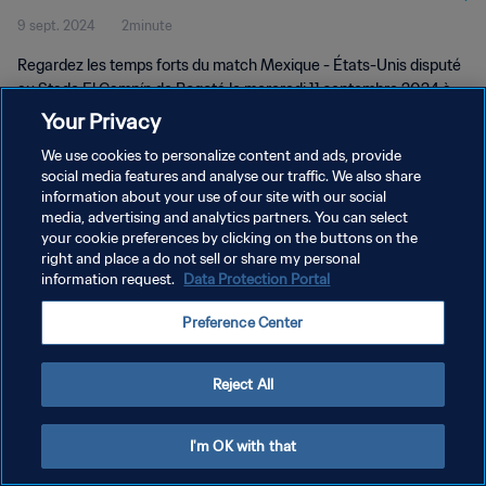
9 sept. 2024
2minute
Temps forts
Regardez les temps forts du match Mexique - États-Unis disputé
au Stade El Campín de Bogotá le mercredi 11 septembre 2024 à
20h (heure locale).
Your Privacy
We use cookies to personalize content and ads, provide
social media features and analyse our traffic. We also share
information about your use of our site with our social
media, advertising and analytics partners. You can select
your cookie preferences by clicking on the buttons on the
POLITIQUE DE CONFIDENTIALITÉ
right and place a do not sell or share my personal
information request.
Data Protection Portal
CONDITIONS D'UTILISATION
Preference Center
GÉRER VOS PRÉFÉRENCES SUR LES COOKIES
Copyright © 1994 - 2026 FIFA. Tous droits réservés.
Reject All
I'm OK with that