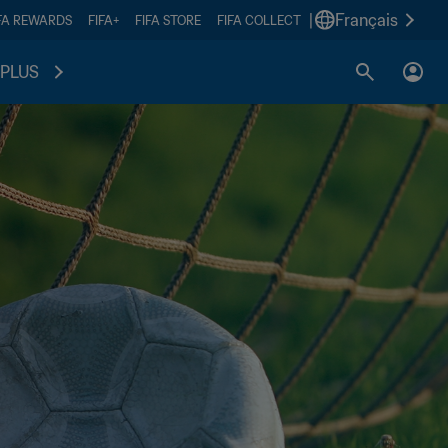
|
Français
FA REWARDS
FIFA+
FIFA STORE
FIFA COLLECT
PLUS