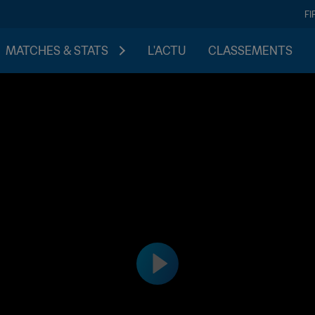
FI
MATCHES & STATS
L'ACTU
CLASSEMENTS