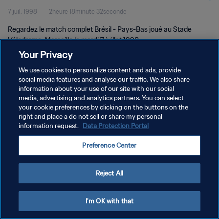
7 juil. 1998
2heure 18minute 32seconde
Regardez le match complet Brésil - Pays-Bas joué au Stade
Vélodrome, Marseille le mardi 7 juillet 1998.
Your Privacy
We use cookies to personalize content and ads, provide
social media features and analyse our traffic. We also share
information about your use of our site with our social
media, advertising and analytics partners. You can select
POLITIQUE DE CONFIDENTIALITÉ
your cookie preferences by clicking on the buttons on the
right and place a do not sell or share my personal
CONDITIONS D'UTILISATION
information request.
Data Protection Portal
GÉRER VOS PRÉFÉRENCES SUR LES COOKIES
Preference Center
Copyright © 1994 - 2026 FIFA. Tous droits réservés.
Reject All
I'm OK with that