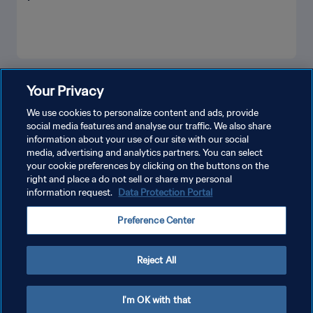
PLUS
Your Privacy
We use cookies to personalize content and ads, provide
social media features and analyse our traffic. We also share
information about your use of our site with our social
media, advertising and analytics partners. You can select
your cookie preferences by clicking on the buttons on the
right and place a do not sell or share my personal
information request.
Data Protection Portal
POLITIQUE DE CONFIDENTIALITÉ
Preference Center
CONDITIONS D'UTILISATION
GÉRER VOS PRÉFÉRENCES SUR LES COOKIES
Reject All
Copyright © 1994 - 2026 FIFA. Tous droits réservés.
I'm OK with that