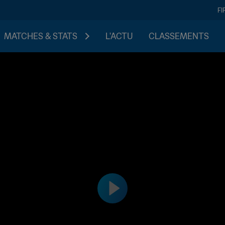
FI
MATCHES & STATS
L'ACTU
CLASSEMENTS