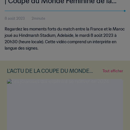
| Coupe du Monde Féminine de la
FIFA, Australie & Nouvelle-Zélande
8 août 2023
2minute
2023™ | Résumé vidéo (Langue des
Regardez les moments forts du match entre la France et le Maroc
signes)
joué au Hindmarsh Stadium, Adelaide, le mardi 8 août 2023 à
20h30 (heure locale). Cette vidéo comprend un interprète en
langue des signes.
L'ACTU DE LA COUPE DU MONDE
Tout afficher
FÉMININE DE LA FIFA™