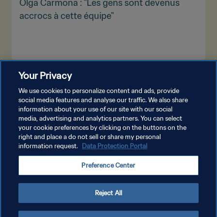
Olga Carmona : "Les gens sont devenus
accrocs à cette équipe"
Your Privacy
PLUS
We use cookies to personalize content and ads, provide
social media features and analyse our traffic. We also share
information about your use of our site with our social
media, advertising and analytics partners. You can select
your cookie preferences by clicking on the buttons on the
right and place a do not sell or share my personal
information request.
Data Protection Portal
POLITIQUE DE CONFIDENTIALITÉ
Preference Center
CONDITIONS D'UTILISATION
GÉRER VOS PRÉFÉRENCES SUR LES COOKIES
Reject All
Copyright © 1994 - 2026 FIFA. Tous droits réservés.