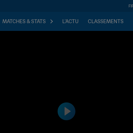
FI
MATCHES & STATS
L'ACTU
CLASSEMENTS