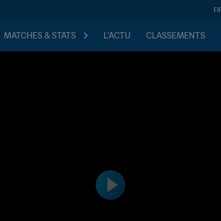
FI
MATCHES & STATS
L'ACTU
CLASSEMENTS