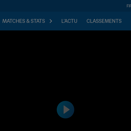
FI
MATCHES & STATS
L'ACTU
CLASSEMENTS