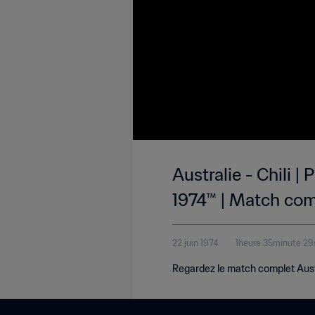
Australie - Chili 
1974™ | Match com
22 juin 1974
1heure 35minute 2
Regardez le match complet Austra