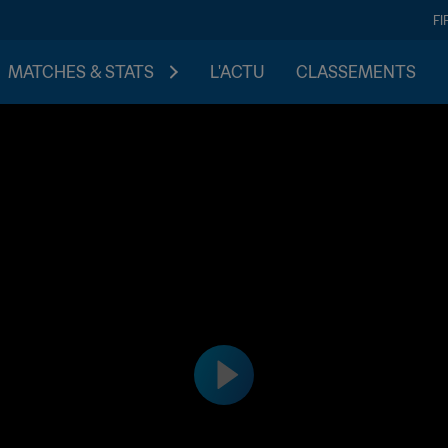
FI
MATCHES & STATS
L'ACTU
CLASSEMENTS