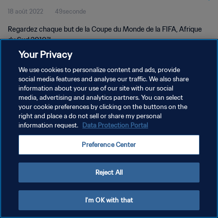
18 août 2022
49seconde
du Sud 2010™
Regardez chaque but de la Coupe du Monde de la FIFA, Afrique
du Sud 2010™.
Your Privacy
We use cookies to personalize content and ads, provide
social media features and analyse our traffic. We also share
information about your use of our site with our social
media, advertising and analytics partners. You can select
POLITIQUE DE CONFIDENTIALITÉ
your cookie preferences by clicking on the buttons on the
right and place a do not sell or share my personal
CONDITIONS D'UTILISATION
information request.
Data Protection Portal
GÉRER VOS PRÉFÉRENCES SUR LES COOKIES
Preference Center
Copyright © 1994 - 2026 FIFA. Tous droits réservés.
Reject All
I'm OK with that