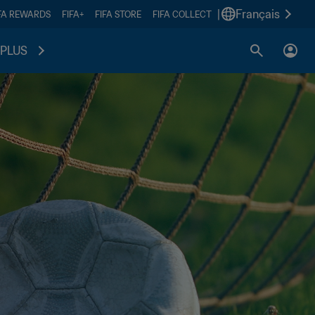
|
Français
FA REWARDS
FIFA+
FIFA STORE
FIFA COLLECT
PLUS