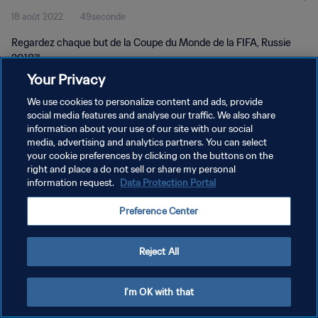
18 août 2022
49seconde
Regardez chaque but de la Coupe du Monde de la FIFA, Russie
2018™.
Your Privacy
We use cookies to personalize content and ads, provide
social media features and analyse our traffic. We also share
information about your use of our site with our social
media, advertising and analytics partners. You can select
POLITIQUE DE CONFIDENTIALITÉ
your cookie preferences by clicking on the buttons on the
right and place a do not sell or share my personal
CONDITIONS D'UTILISATION
information request.
Data Protection Portal
GÉRER VOS PRÉFÉRENCES SUR LES COOKIES
Preference Center
Copyright © 1994 - 2026 FIFA. Tous droits réservés.
Reject All
I'm OK with that