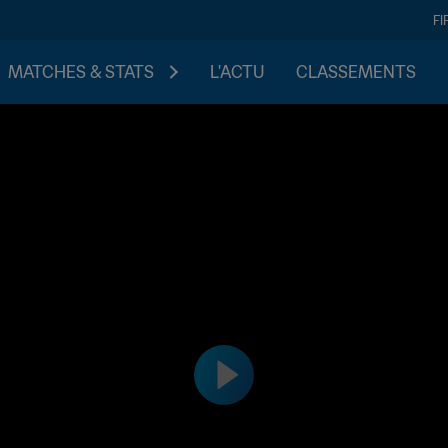
FI
MATCHES & STATS
L'ACTU
CLASSEMENTS