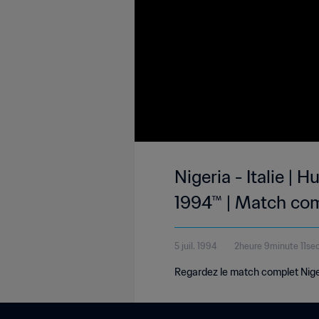
Nigeria - Italie |
1994™ | Match co
5 juil. 1994
2heure 9minute 11se
Regardez le match complet Nigeri