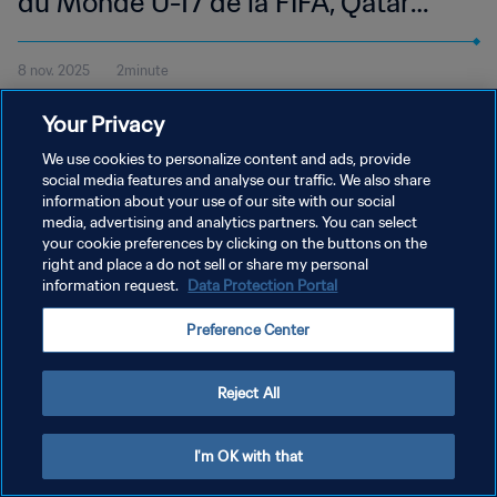
du Monde U-17 de la FIFA, Qatar
2025™ | Temps forts
8 nov. 2025
2minute
Regardez les temps forts du match Mali - Autriche disputé à
Your Privacy
l’Aspire Zone, Doha le samedi 8 novembre à 16h (heure locale).
We use cookies to personalize content and ads, provide
social media features and analyse our traffic. We also share
information about your use of our site with our social
media, advertising and analytics partners. You can select
your cookie preferences by clicking on the buttons on the
right and place a do not sell or share my personal
POLITIQUE DE CONFIDENTIALITÉ
information request.
Data Protection Portal
CONDITIONS D'UTILISATION
Preference Center
GÉRER VOS PRÉFÉRENCES SUR LES COOKIES
Copyright © 1994 - 2026 FIFA. Tous droits réservés.
Reject All
I'm OK with that