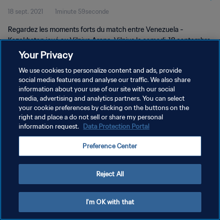
18 sept. 2021
1minute 59seconde
Regardez les moments forts du match entre Venezuela -
Kazakhstan joué au Vilnius Arena, Vilnius le samedi, 18 septembre
2021
Your Privacy
We use cookies to personalize content and ads, provide
social media features and analyse our traffic. We also share
information about your use of our site with our social
media, advertising and analytics partners. You can select
your cookie preferences by clicking on the buttons on the
POLITIQUE DE CONFIDENTIALITÉ
right and place a do not sell or share my personal
information request.
Data Protection Portal
CONDITIONS D'UTILISATION
Preference Center
GÉRER VOS PRÉFÉRENCES SUR LES COOKIES
Copyright © 1994 - 2026 FIFA. Tous droits réservés.
Reject All
I'm OK with that