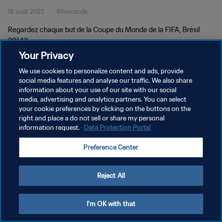
18 août 2022
49seconde
Regardez chaque but de la Coupe du Monde de la FIFA, Brésil
2014™.
Your Privacy
We use cookies to personalize content and ads, provide
social media features and analyse our traffic. We also share
information about your use of our site with our social
media, advertising and analytics partners. You can select
POLITIQUE DE CONFIDENTIALITÉ
your cookie preferences by clicking on the buttons on the
right and place a do not sell or share my personal
CONDITIONS D'UTILISATION
information request.
Data Protection Portal
GÉRER VOS PRÉFÉRENCES SUR LES COOKIES
Preference Center
Copyright © 1994 - 2026 FIFA. Tous droits réservés.
Reject All
I'm OK with that