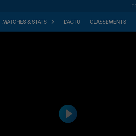
FI
MATCHES & STATS
L'ACTU
CLASSEMENTS