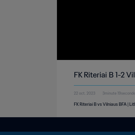
FK Riteriai B 1-2 
22 oct. 2023
3minute 19second
FK Riteriai B vs Vilniaus BFA | 