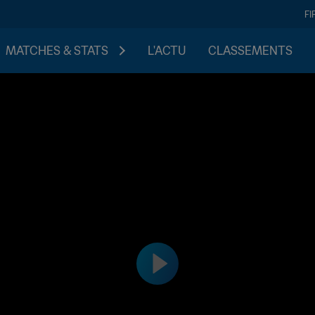
FI
MATCHES & STATS
L'ACTU
CLASSEMENTS