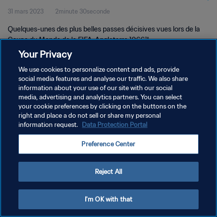
31 mars 2023
2minute 30seconde
Quelques-unes des plus belles passes décisives vues lors de la
Coupe du Monde de la FIFA, Angleterre 1966™
Your Privacy
We use cookies to personalize content and ads, provide
social media features and analyse our traffic. We also share
information about your use of our site with our social
media, advertising and analytics partners. You can select
your cookie preferences by clicking on the buttons on the
POLITIQUE DE CONFIDENTIALITÉ
right and place a do not sell or share my personal
information request.
Data Protection Portal
CONDITIONS D'UTILISATION
GÉRER VOS PRÉFÉRENCES SUR LES COOKIES
Preference Center
Copyright © 1994 - 2026 FIFA. Tous droits réservés.
Reject All
I'm OK with that