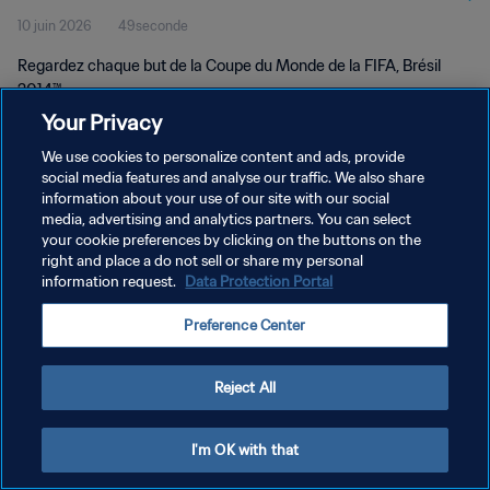
10 juin 2026
49seconde
Regardez chaque but de la Coupe du Monde de la FIFA, Brésil
2014™.
Your Privacy
We use cookies to personalize content and ads, provide
social media features and analyse our traffic. We also share
information about your use of our site with our social
media, advertising and analytics partners. You can select
POLITIQUE DE CONFIDENTIALITÉ
your cookie preferences by clicking on the buttons on the
right and place a do not sell or share my personal
CONDITIONS D'UTILISATION
information request.
Data Protection Portal
GÉRER VOS PRÉFÉRENCES SUR LES COOKIES
Preference Center
Copyright © 1994 - 2026 FIFA. Tous droits réservés.
Reject All
I'm OK with that