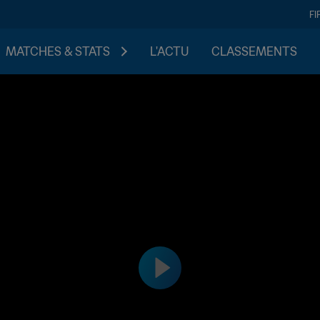
FI
MATCHES & STATS
L'ACTU
CLASSEMENTS