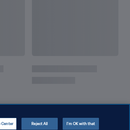
e Center
Reject All
I'm OK with that