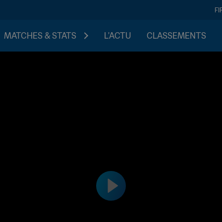
FI
MATCHES & STATS
L'ACTU
CLASSEMENTS