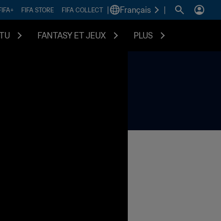
|
Français
|
FIFA+
FIFA STORE
FIFA COLLECT
TU
FANTASY ET JEUX
PLUS