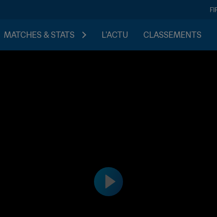
FI
MATCHES & STATS
L'ACTU
CLASSEMENTS