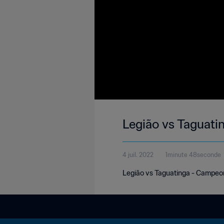
Legião vs Taguat
4 juil. 2022
1minute 48seconde
Legião vs Taguatinga - Campeo