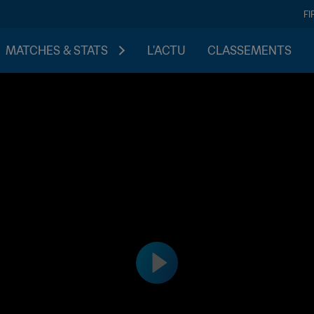
FI
MATCHES & STATS
L'ACTU
CLASSEMENTS