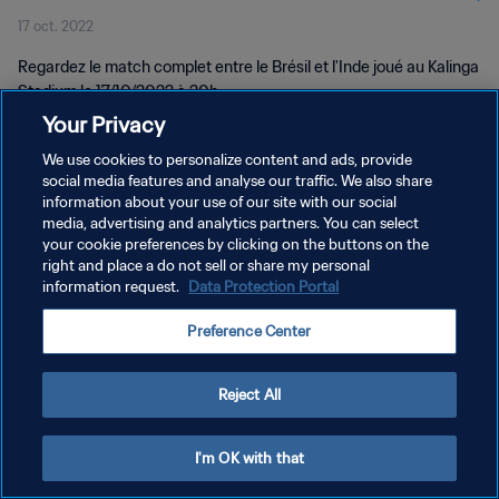
17 oct. 2022
Regardez le match complet entre le Brésil et l'Inde joué au Kalinga
Stadium le 17/10/2022 à 20h.
Your Privacy
We use cookies to personalize content and ads, provide
social media features and analyse our traffic. We also share
information about your use of our site with our social
media, advertising and analytics partners. You can select
POLITIQUE DE CONFIDENTIALITÉ
your cookie preferences by clicking on the buttons on the
right and place a do not sell or share my personal
CONDITIONS D'UTILISATION
information request.
Data Protection Portal
GÉRER VOS PRÉFÉRENCES SUR LES COOKIES
Preference Center
Copyright © 1994 - 2026 FIFA. Tous droits réservés.
Reject All
I'm OK with that