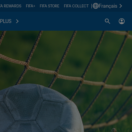
|
Français
FA REWARDS
FIFA+
FIFA STORE
FIFA COLLECT
PLUS