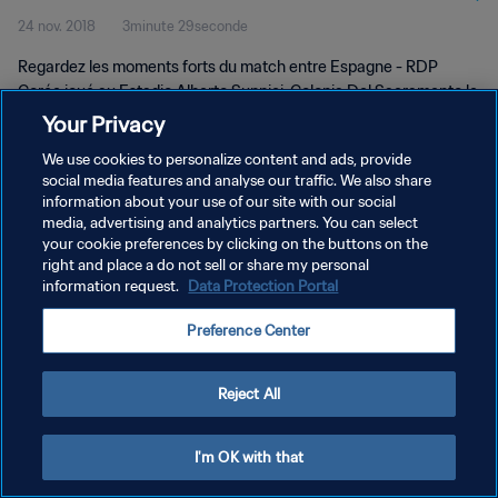
24 nov. 2018
3minute 29seconde
Résumé vidéo
Regardez les moments forts du match entre Espagne - RDP
Corée joué au Estadio Alberto Suppici, Colonia Del Sacramento le
samedi, 24 novembre 2018.
Your Privacy
We use cookies to personalize content and ads, provide
social media features and analyse our traffic. We also share
information about your use of our site with our social
media, advertising and analytics partners. You can select
your cookie preferences by clicking on the buttons on the
POLITIQUE DE CONFIDENTIALITÉ
right and place a do not sell or share my personal
information request.
Data Protection Portal
CONDITIONS D'UTILISATION
Preference Center
GÉRER VOS PRÉFÉRENCES SUR LES COOKIES
Copyright © 1994 - 2026 FIFA. Tous droits réservés.
Reject All
I'm OK with that