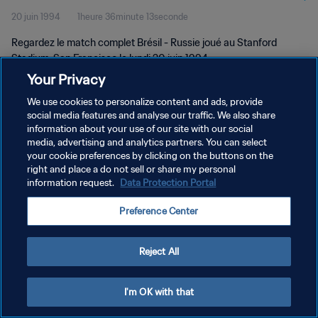
20 juin 1994
1heure 36minute 13seconde
Regardez le match complet Brésil - Russie joué au Stanford
Stadium, San Francisco le lundi 20 juin 1994.
Your Privacy
We use cookies to personalize content and ads, provide
social media features and analyse our traffic. We also share
information about your use of our site with our social
media, advertising and analytics partners. You can select
POLITIQUE DE CONFIDENTIALITÉ
your cookie preferences by clicking on the buttons on the
right and place a do not sell or share my personal
CONDITIONS D'UTILISATION
information request.
Data Protection Portal
GÉRER VOS PRÉFÉRENCES SUR LES COOKIES
Preference Center
Copyright © 1994 - 2026 FIFA. Tous droits réservés.
Reject All
I'm OK with that