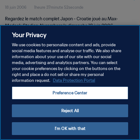
18 juin 2006
1heure 37minute 52seconde
Regardez le match complet Japon - Croatie joué au Max-
Morlock-Stadion, Nuremberg le dimanche 18 juin 2006.
Your Privacy
We use cookies to personalize content and ads, provide
social media features and analyse our traffic. We also share
information about your use of our site with our social
media, advertising and analytics partners. You can select
POLITIQUE DE CONFIDENTIALITÉ
your cookie preferences by clicking on the buttons on the
right and place a do not sell or share my personal
CONDITIONS D'UTILISATION
information request.
Data Protection Portal
GÉRER VOS PRÉFÉRENCES SUR LES COOKIES
Preference Center
Copyright © 1994 - 2026 FIFA. Tous droits réservés.
Reject All
I'm OK with that