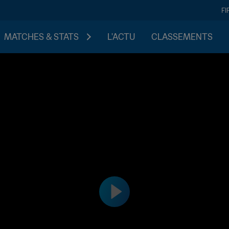
FI
MATCHES & STATS
L'ACTU
CLASSEMENTS