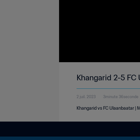
Khangarid 2-5 FC 
2 juil. 2023
3minute 36seconde
Khangarid vs FC Ulaanbaatar | 