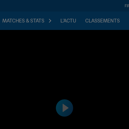
FI
MATCHES & STATS
L'ACTU
CLASSEMENTS