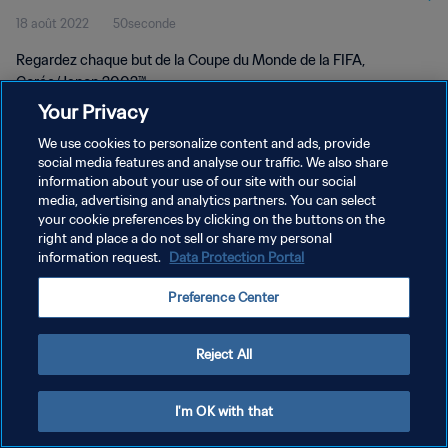
18 août 2022
50seconde
2002™
Regardez chaque but de la Coupe du Monde de la FIFA,
Corée/Japon 2002™.
Your Privacy
We use cookies to personalize content and ads, provide
social media features and analyse our traffic. We also share
information about your use of our site with our social
media, advertising and analytics partners. You can select
POLITIQUE DE CONFIDENTIALITÉ
your cookie preferences by clicking on the buttons on the
right and place a do not sell or share my personal
CONDITIONS D'UTILISATION
information request.
Data Protection Portal
GÉRER VOS PRÉFÉRENCES SUR LES COOKIES
Preference Center
Copyright © 1994 - 2026 FIFA. Tous droits réservés.
Reject All
I'm OK with that