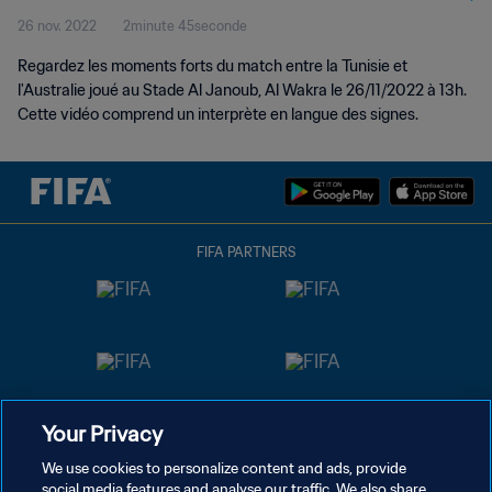
26 nov. 2022
2minute 45seconde
signes)
Regardez les moments forts du match entre la Tunisie et
l'Australie joué au Stade Al Janoub, Al Wakra le 26/11/2022 à 13h.
Cette vidéo comprend un interprète en langue des signes.
FIFA PARTNERS
Your Privacy
We use cookies to personalize content and ads, provide
social media features and analyse our traffic. We also share