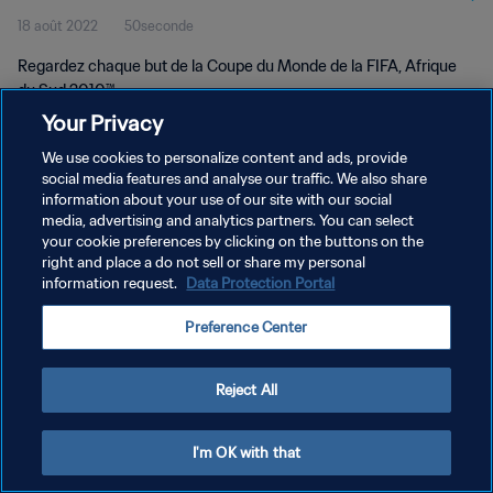
18 août 2022
50seconde
Regardez chaque but de la Coupe du Monde de la FIFA, Afrique
du Sud 2010™.
Your Privacy
We use cookies to personalize content and ads, provide
social media features and analyse our traffic. We also share
information about your use of our site with our social
media, advertising and analytics partners. You can select
POLITIQUE DE CONFIDENTIALITÉ
your cookie preferences by clicking on the buttons on the
right and place a do not sell or share my personal
CONDITIONS D'UTILISATION
information request.
Data Protection Portal
GÉRER VOS PRÉFÉRENCES SUR LES COOKIES
Preference Center
Copyright © 1994 - 2026 FIFA. Tous droits réservés.
Reject All
I'm OK with that