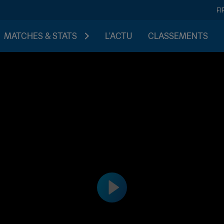
FI
MATCHES & STATS
L'ACTU
CLASSEMENTS