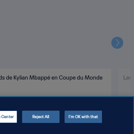
Suivant
cords de Kylian Mbappé en Coupe du Monde
Les 
e Center
Reject All
I'm OK with that