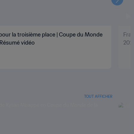
Suivant
pour la troisième place | Coupe du Monde
Fran
| Résumé vidéo
202
TOUT AFFICHER