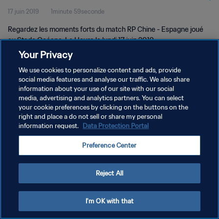
17 juin 2019
1minute 59seconde
Regardez les moments forts du match RP Chine - Espagne joué
au Stade Océane, Le Havre le lundi 17 juin 2019.
Your Privacy
We use cookies to personalize content and ads, provide
social media features and analyse our traffic. We also share
information about your use of our site with our social
media, advertising and analytics partners. You can select
your cookie preferences by clicking on the buttons on the
POLITIQUE DE CONFIDENTIALITÉ
right and place a do not sell or share my personal
information request.
Data Protection Portal
CONDITIONS D'UTILISATION
GÉRER VOS PRÉFÉRENCES SUR LES COOKIES
Preference Center
Copyright © 1994 - 2026 FIFA. Tous droits réservés.
Reject All
I'm OK with that