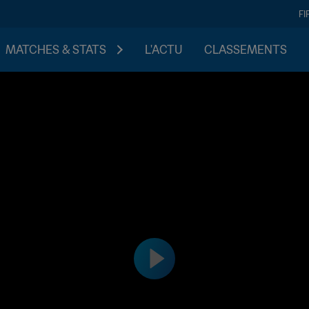
FI
MATCHES & STATS
L'ACTU
CLASSEMENTS