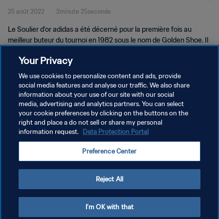
25 août 2022
2minute 25seconde
Le Soulier d'or adidas a été décerné pour la première fois au
meilleur buteur du tournoi en 1982 sous le nom de Golden Shoe. Il
a été rebaptisé Soulier d'or en 2010. Les deuxièmes et troisièmes
Your Privacy
meilleurs buteurs reçoivent respectivement le Soulier d'argent
adidas et le Soulier de bronze adidas.
We use cookies to personalize content and ads, provide
social media features and analyse our traffic. We also share
information about your use of our site with our social
media, advertising and analytics partners. You can select
your cookie preferences by clicking on the buttons on the
right and place a do not sell or share my personal
information request.
Data Protection Portal
POLITIQUE DE CONFIDENTIALITÉ
Preference Center
CONDITIONS D'UTILISATION
GÉRER VOS PRÉFÉRENCES SUR LES COOKIES
Reject All
Copyright © 1994 - 2026 FIFA. Tous droits réservés.
I'm OK with that