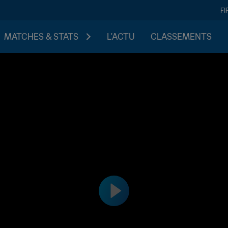
FI
MATCHES & STATS
L'ACTU
CLASSEMENTS