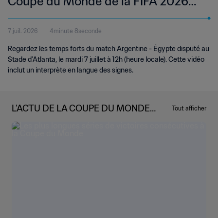
Coupe du Monde de la FIFA 2026™ |
Temps forts | Langue des signes
7 juil. 2026
4minute 8seconde
internationale (LSI)
Regardez les temps forts du match Argentine - Égypte disputé au
Stade d'Atlanta, le mardi 7 juillet à 12h (heure locale). Cette vidéo
inclut un interprète en langue des signes.
L’ACTU DE LA COUPE DU MONDE
Tout afficher
DE LA FIFA 2026™