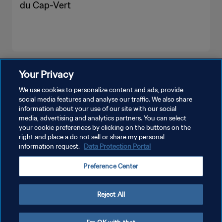
du Cap-Vert
PLUS
Your Privacy
We use cookies to personalize content and ads, provide
social media features and analyse our traffic. We also share
information about your use of our site with our social
media, advertising and analytics partners. You can select
your cookie preferences by clicking on the buttons on the
right and place a do not sell or share my personal
information request.
Data Protection Portal
POLITIQUE DE CONFIDENTIALITÉ
Preference Center
CONDITIONS D'UTILISATION
GÉRER VOS PRÉFÉRENCES SUR LES COOKIES
Reject All
Copyright © 1994 - 2026 FIFA. Tous droits réservés.