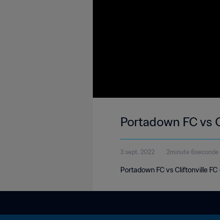
Portadown FC vs Cl
3 sept. 2022
2minute 6seconde
Portadown FC vs Cliftonville FC 