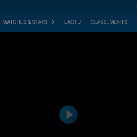
FI
MATCHES & STATS
L'ACTU
CLASSEMENTS