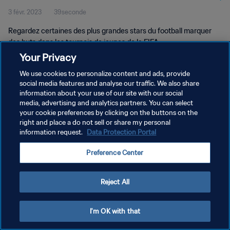
3 févr. 2023
39seconde
Regardez certaines des plus grandes stars du football marquer
des buts dans les tournois de jeunes de la FIFA.
Your Privacy
We use cookies to personalize content and ads, provide
social media features and analyse our traffic. We also share
information about your use of our site with our social
media, advertising and analytics partners. You can select
POLITIQUE DE CONFIDENTIALITÉ
your cookie preferences by clicking on the buttons on the
right and place a do not sell or share my personal
CONDITIONS D'UTILISATION
information request.
Data Protection Portal
GÉRER VOS PRÉFÉRENCES SUR LES COOKIES
Preference Center
Copyright © 1994 - 2026 FIFA. Tous droits réservés.
Reject All
I'm OK with that