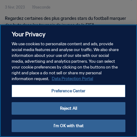
3 févr. 2023
19seconde
Regardez certaines des plus grandes stars du football marquer
des buts dans les tournois de jeunes de la FIFA.
Your Privacy
We use cookies to personalize content and ads, provide
social media features and analyse our traffic. We also share
information about your use of our site with our social
media, advertising and analytics partners. You can select
POLITIQUE DE CONFIDENTIALITÉ
your cookie preferences by clicking on the buttons on the
right and place a do not sell or share my personal
CONDITIONS D'UTILISATION
information request.
Data Protection Portal
GÉRER VOS PRÉFÉRENCES SUR LES COOKIES
Preference Center
Copyright © 1994 - 2026 FIFA. Tous droits réservés.
Reject All
I'm OK with that